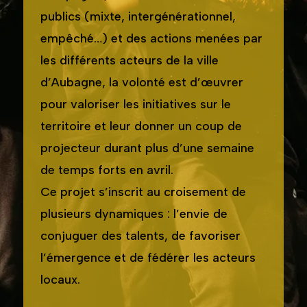
publics (mixte, intergénérationnel,
empêché…) et des actions menées par
les différents acteurs de la ville
d’Aubagne, la volonté est d’œuvrer
pour valoriser les initiatives sur le
territoire et leur donner un coup de
projecteur durant plus d’une semaine
de temps forts en avril.
Ce projet s’inscrit au croisement de
plusieurs dynamiques : l’envie de
conjuguer des talents, de favoriser
l’émergence et de fédérer les acteurs
locaux.