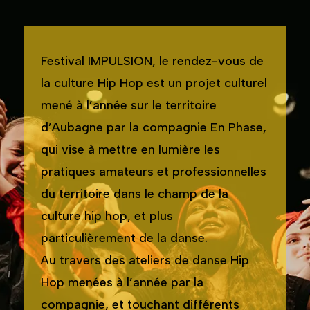
Festival IMPULSION, le rendez-vous de
la culture Hip Hop est un projet culturel
mené à l’année sur le territoire
d’Aubagne par la compagnie En Phase,
qui vise à mettre en lumière les
pratiques amateurs et professionnelles
du territoire dans le champ de la
culture hip hop, et plus
particulièrement de la danse.
Au travers des ateliers de danse Hip
Hop menées à l’année par la
compagnie, et touchant différents